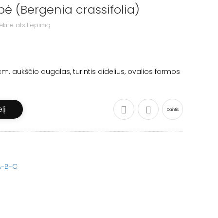
pė (Bergenia crassifolia)
ėkite atsiliepimą
m. aukščio augalas, turintis didelius, ovalios formos
lį
Dalintis
A-B-C