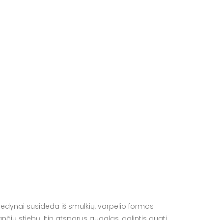
 Žiedynai susideda iš smulkių, varpelio formos
nčių stiebų. Itin atsparus augalas, galintis augti