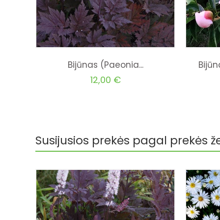
Bijūnas (Paeonia...
Bijūn
12,00 €
Susijusios prekės pagal prekės ž