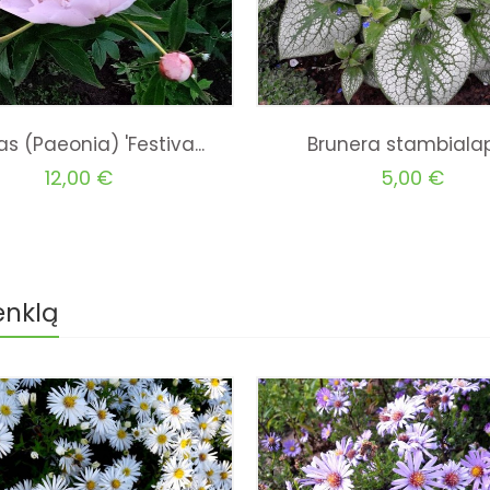
as (Paeonia) 'Festiva...
Brunera stambialapė
12,00 €
5,00 €
enklą