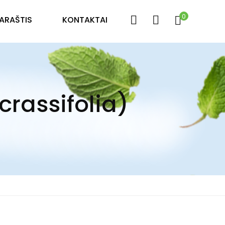
0
LARAŠTIS
KONTAKTAI
crassifolia)
)