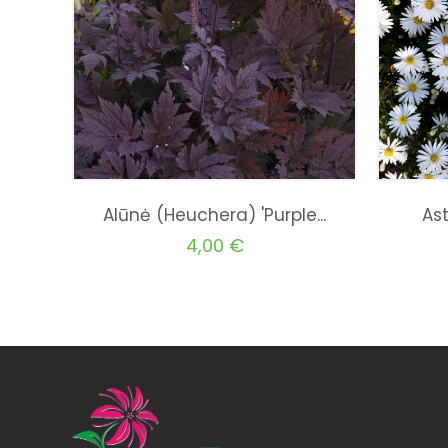
..
Alūnė (Heuchera) 'Purple...
Ast
4,00 €