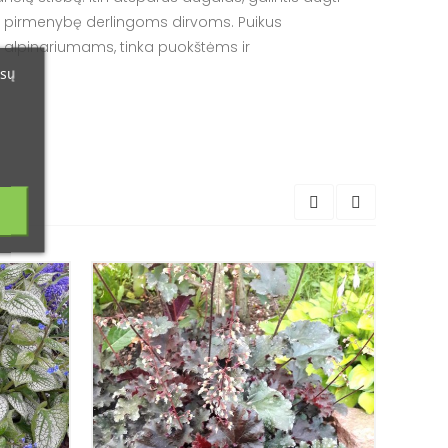
kia pirmenybę derlingoms dirvoms. Puikus
alpinariumams, tinka puokštėms ir
ūsų