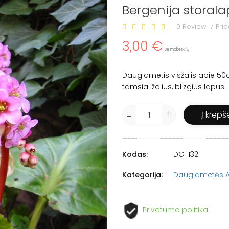
Bergenija storala
0 Review
Prid
/
3,00 €
Be mokesčių
Daugiametis visžalis apie 50c
tamsiai žalius, blizgius lapus.
Į krepše
Kodas:
DG-132
Kategorija:
Daugiametės 
Privatumo politika