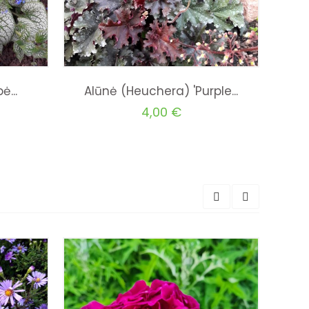
...
Alūnė (Heuchera) 'Purple...
4,00 €