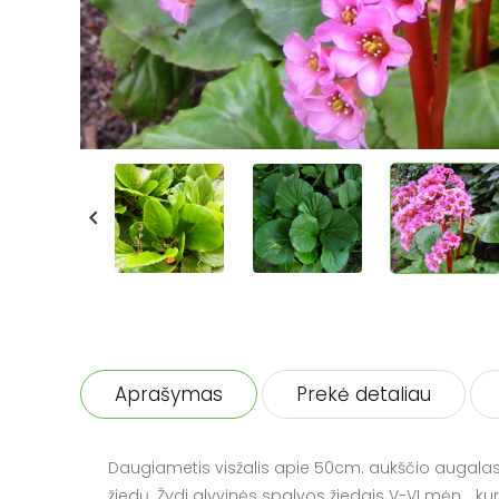

Aprašymas
Prekė detaliau
Daugiametis visžalis apie 50cm. aukščio augalas, t
žiedų. Žydi alyvinės spalvos žiedais V-VI mėn. , ku