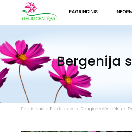
PAGRINDINIS
INFOR
Bergenija s
Pagrindinis
Parduotuvė
Daugiametės gėlės
D