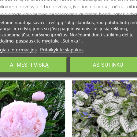
daliniame pavėsyje arba pavėsyje, įvairiose dirvose, tačiau tei
naudojamas kaip žemės dengiamasis augalas, bordiūrams arba 
l ją lengva auginti ir prižiūrėti.
vetainė naudoja savo ir trečiųjų šalių slapukus, kad patobulintų m
augas ir rodytų jums su jūsų pageidavimais susijusią reklamą,
izuodama jūsų naršymo įpročius. Norėdami duoti sutikimą dėl jų
ojimo, paspauskite mygtuką „Sutinku“..
giau informacijos
Pritaikykite slapukus
ATMESTI VISKĄ
AŠ SUTINKU